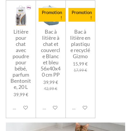
Promotion
Promotion
!
!
Litière
Bac à
Bac à
pour
litière à
litière en
chat
chat et
plastiqu
avec
couvercl
e recyclé
poudre
e Blanc
Gizmo
pour
et bleu
15,99 €
bébé,
56x40x4
17,99 €
parfum
0 cm PP
Bentonit
39,99 €
e, 20 L
42,99 €
39,99 €
Ajouter au panier
Ajouter au panier
Ajouter au panier