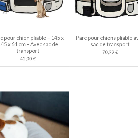
c pour chien pliable – 145 x
Parc pour chiens pliable a
45 x 61 cm – Avec sac de
sac de transport
transport
70,99 €
42,00 €