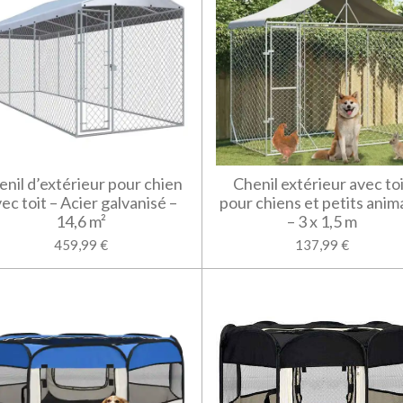
enil d’extérieur pour chien
Chenil extérieur avec to
ec toit – Acier galvanisé –
pour chiens et petits ani
14,6 m²
– 3 x 1,5 m
459,99 €
137,99 €