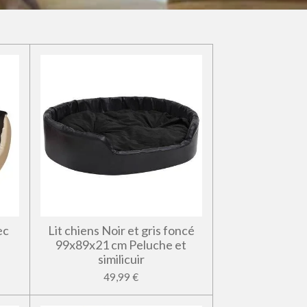
ec
Lit chiens Noir et gris foncé
99x89x21 cm Peluche et
similicuir
49,99 €