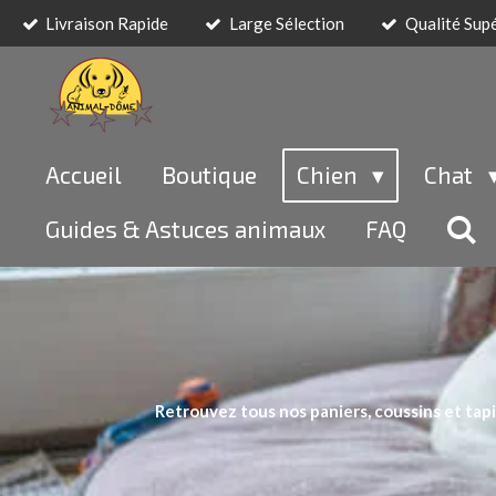
Livraison Rapide
Large Sélection
Qualité Sup
Passer
au
contenu
principal
Accueil
Boutique
Chien
Chat
Guides & Astuces animaux
FAQ
Retrouvez tous nos paniers, coussins et tapi