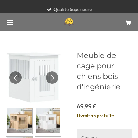
Passer
Qualité Supérieure
au
contenu
principal
Meuble de
cage pour
chiens bois
d'ingénierie
69,99 €
Livraison gratuite
Couleur