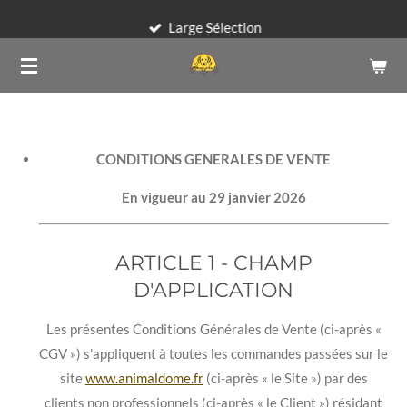
Passer
Large Sélection
au
contenu
principal
CONDITIONS GENERALES DE VENTE
En vigueur au 29 janvier 2026
ARTICLE 1 - CHAMP
D'APPLICATION
Les présentes Conditions Générales de Vente (ci-après «
CGV ») s'appliquent à toutes les commandes passées sur le
site
www.animaldome.fr
(ci-après « le Site ») par des
clients non professionnels (ci-après « le Client ») résidant