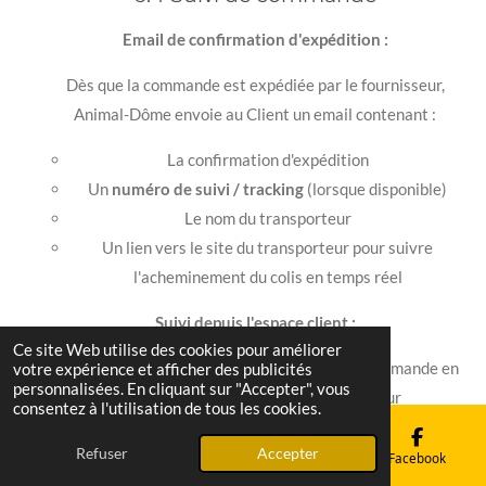
Email de confirmation d'expédition :
Dès que la commande est expédiée par le fournisseur,
Animal-Dôme envoie au Client un email contenant :
La confirmation d'expédition
Un
numéro de suivi / tracking
(lorsque disponible)
Le nom du transporteur
Un lien vers le site du transporteur pour suivre
l'acheminement du colis en temps réel
Suivi depuis l'espace client :
Ce site Web utilise des cookies pour améliorer
Le Client peut également suivre l'état de sa commande en
votre expérience et afficher des publicités
personnalisées. En cliquant sur "Accepter", vous
se connectant à son espace personnel sur
consentez à l'utilisation de tous les cookies.
www.animaldome.fr
.
Refuser
Accepter
E-mail
Téléphone
Carte
Facebook
Délai d'obtention du numéro de suivi :