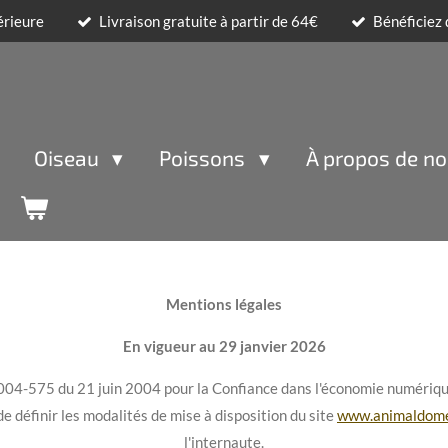
érieure
Livraison gratuite à partir de 64€
Bénéficiez
Oiseau
Poissons
À propos de n
Mentions légales
En vigueur au 29 janvier 2026
2004-575 du 21 juin 2004 pour la Confiance dans l'économie numériqu
e définir les modalités de mise à disposition du site
www.animaldome
l'internaute.