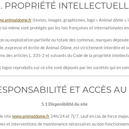
. PROPRIÉTÉ INTELLECTUEL
w.animaldome.fr
(textes, images, graphismes, logo « Animal dôme », i
te lui-même sont protégés par les lois françaises et internationales en 
n ou exploitation partielle ou totale des contenus, marques déposées
ble, expresse et écrite de Animal-Dôme, est strictement interdite et 
ens des articles L. 335-2 et suivants du Code de la propriété intellectu
logos reproduits sur ce site sont déposés par les sociétés qui en son
RESPONSABILITÉ ET ACCÈS AU 
5.1 Disponibilité du site
le site
www.animaldome.fr
24h/24 et 7j/7, sauf en cas de force maje
nes et interventions de maintenance nécessaires au bon fonctionnemen