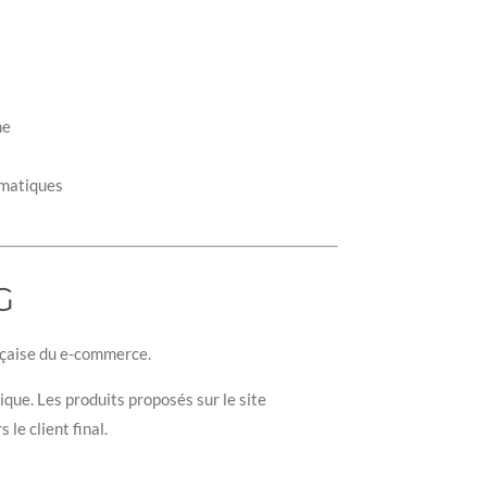
me
rmatiques
G
nçaise du e-commerce.
que. Les produits proposés sur le site
le client final.