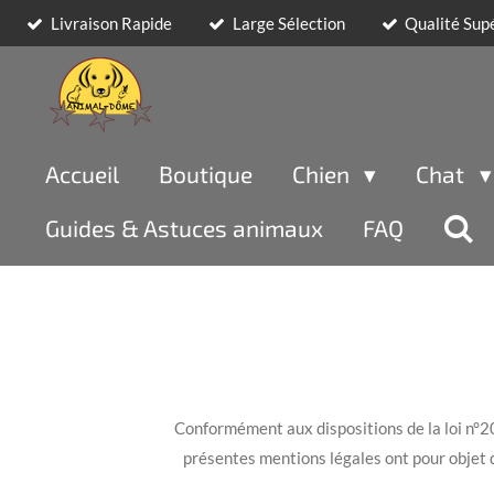
Livraison Rapide
Large Sélection
Qualité Sup
Passer
au
contenu
principal
Accueil
Boutique
Chien
Chat
Guides & Astuces animaux
FAQ
Conformément aux dispositions de la loi n°
présentes mentions légales ont pour objet d