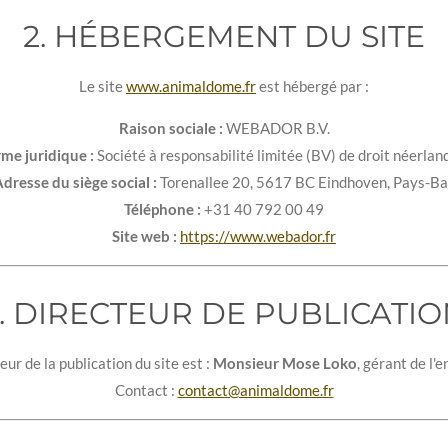
2. HÉBERGEMENT DU SITE
Le site
www.animaldome.fr
est hébergé par :
Raison sociale :
WEBADOR B.V.
me juridique :
Société à responsabilité limitée (BV) de droit néerlan
dresse du siège social :
Torenallee 20, 5617 BC Eindhoven, Pays-Ba
Téléphone :
+31 40 792 00 49
Site web :
https://www.webador.fr
. DIRECTEUR DE PUBLICATI
eur de la publication du site est :
Monsieur Mose Loko
, gérant de l'e
Contact :
contact@animaldome.fr