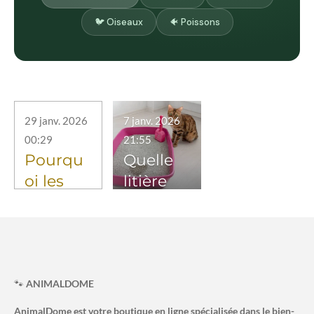
🐦 Oiseaux
🐠 Poissons
29 janv. 2026
7 janv. 2026
00:29
21:55
Pourqu
Quelle
oi les
litière
prénom
choisir
s
pour
d'anima
son chat
ux en
? Le
2026
guide
🐾
ANIMALDOME
comme
simple
AnimalDome est votre boutique en ligne spécialisée dans le bien-