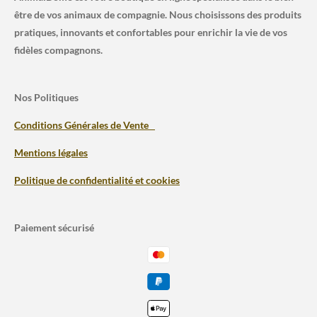
ncent
et
être de vos animaux de compagnie. Nous choisissons des produits
pratiques, innovants et confortables pour enrichir la vie de vos
par B ?
efficace
fidèles compagnons.
Nos Politiques
Conditions Générales de Vente
Mentions légales
Politique de confidentialité et cookies
Paiement sécurisé