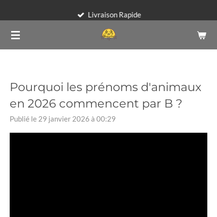
Passer
Livraison Rapide
au
contenu
principal
Pourquoi les prénoms d'animaux
en 2026 commencent par B ?
Publié le 29 janvier 2026 à 00:29