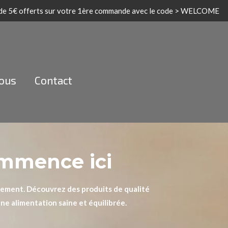
 de 5€ offerts sur votre 1ère commande avec le code > WELCOME
nous
Contact
ommence ici
blement. Découvrez des produits de qualité
une alimentation saine et équilibrée.