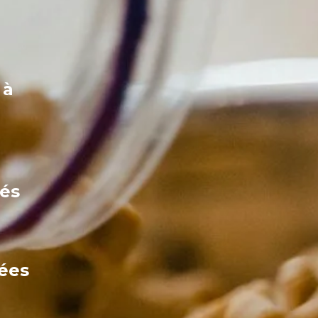
 à
nés
rées