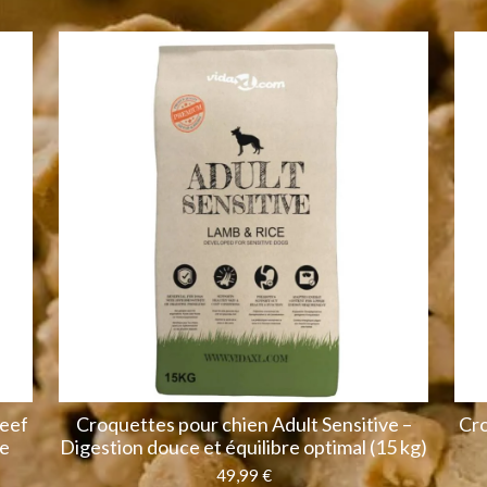
Beef
Croquettes pour chien Adult Sensitive –
Cro
le
Digestion douce et équilibre optimal (15 kg)
49,99 €