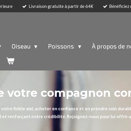
érieure
Livraison gratuite à partir de 64€
Bénéficiez
Oiseau
Poissons
À propos de 
de votre compagnon c
ur votre fidèle ami, acheter en confiance et en prendre soin dura
et renforçant notre crédibilité. Rejoignez-nous pour lui offrir 