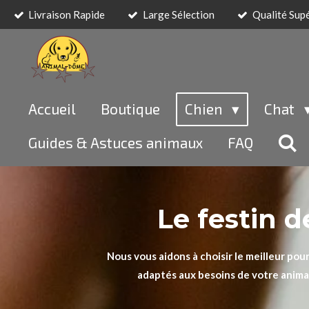
Livraison Rapide
Large Sélection
Qualité Sup
Passer
au
contenu
principal
Accueil
Boutique
Chien
Chat
Guides & Astuces animaux
FAQ
Le festin 
Nous vous aidons à choisir le meilleur po
adaptés aux besoins de votre animal 