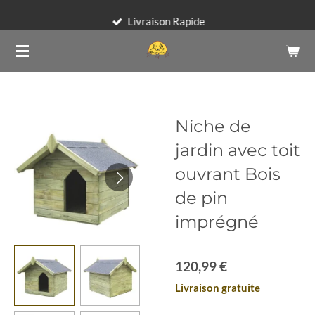
Passer
Livraison Rapide
au
contenu
principal
Niche de
jardin avec toit
ouvrant Bois
de pin
imprégné
120,99 €
Livraison gratuite