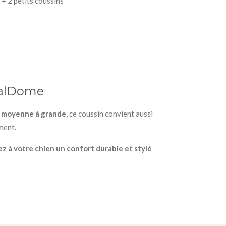
 + 2 petits coussins
malDome
le moyenne à grande
, ce coussin convient aussi
ment.
ez à votre chien un confort durable et stylé