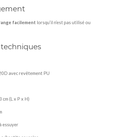
ngement
range facilement
lorsqu’il n’est pas utilisé ou
 techniques
420D avec revêtement PU
 cm (L x P x H)
m
 à essuyer