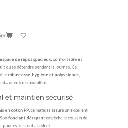
ier
espace de repos spacieux, confortable et
 nuit ou se détendre pendant la journée. Ce
allie
robustesse, hygiène et polyvalence
,
al… et votre tranquillité.
 et maintien sécurisé
is en coton PP
, ce matelas assure un excellent
. Son
fond antidérapant
empêche le coussin de
s, pour éviter tout accident.