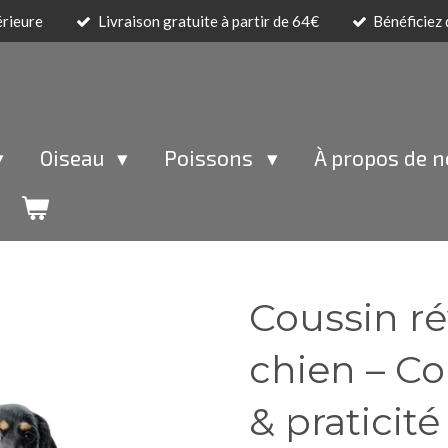
érieure
Livraison gratuite à partir de 64€
Bénéficiez
Oiseau
Poissons
À propos de 
Coussin ré
chien – Co
& praticit