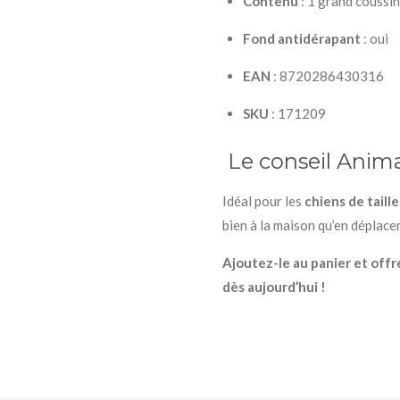
Contenu
: 1 grand coussin
Fond antidérapant
: oui
EAN
: 8720286430316
SKU
: 171209
Le conseil Ani
Idéal pour les
chiens de tail
bien à la maison qu’en déplace
Ajoutez-le au panier et offr
dès aujourd’hui !