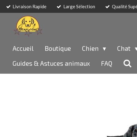
Livraison Rapide
Large Sélection
Qualité Sup
Passer
au
contenu
principal
Accueil
Boutique
Chien
Chat
Guides & Astuces animaux
FAQ