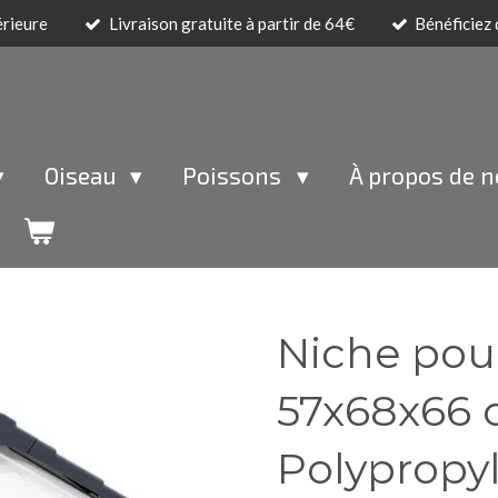
érieure
Livraison gratuite à partir de 64€
Bénéficiez
Oiseau
Poissons
À propos de 
Niche pou
57x68x66
Polypropy