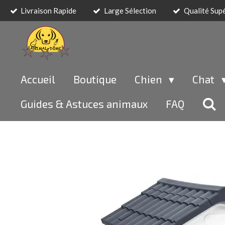
Livraison Rapide
Large Sélection
Qualité Sup
Passer
au
contenu
principal
Accueil
Boutique
Chien
Chat
Guides & Astuces animaux
FAQ