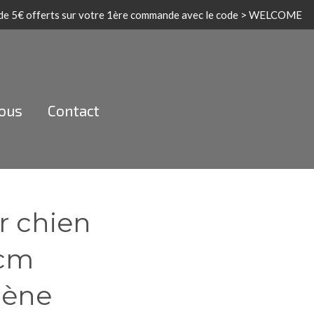
 de 5€ offerts sur votre 1ère commande avec le code > WELCOME
nous
Contact
r chien
 cm
lène