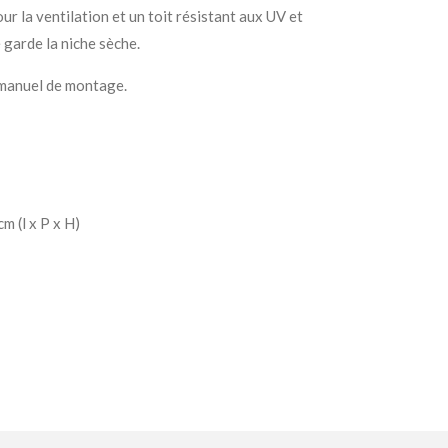
pour la ventilation et un toit résistant aux UV et
é garde la niche sèche.
 manuel de montage.
m (l x P x H)