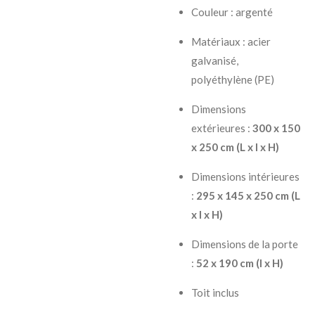
Couleur : argenté
Matériaux : acier
galvanisé,
polyéthylène (PE)
Dimensions
extérieures :
300 x 150
x 250 cm (L x l x H)
Dimensions intérieures
:
295 x 145 x 250 cm (L
x l x H)
Dimensions de la porte
:
52 x 190 cm (l x H)
Toit inclus