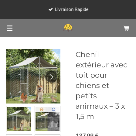
Passer
Livraison Rapide
au
contenu
principal
Chenil
extérieur avec
toit pour
chiens et
petits
animaux – 3 x
1,5 m
137,99 €