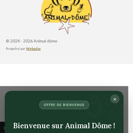
© 2024 - 2026 Animal dôme
Propulsé par
Webador
×
OFFRE DE BIENVENUE
Bienvenue sur Animal Dôme !
Ce site Web utilise des cookies pour améliorer