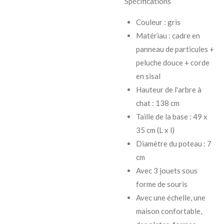
Spécifications
Couleur : gris
Matériau : cadre en
panneau de particules +
peluche douce + corde
en sisal
Hauteur de l'arbre à
chat : 138 cm
Taille de la base : 49 x
35 cm (L x l)
Diamètre du poteau : 7
cm
Avec 3 jouets sous
forme de souris
Avec une échelle, une
maison confortable,