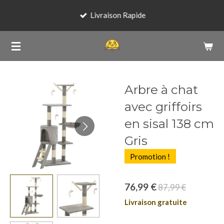
Passer
Livraison Rapide
au
contenu
principal
Arbre à chat
avec griffoirs
en sisal 138 cm
Gris
Promotion !
76,99 €
87,99 €
Livraison gratuite