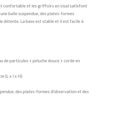
 confortable et les griffoirs en sisal satisfont
 une balle suspendue, des plates-formes
de détente.
La base est stable et il est facile à
u de particules + peluche douce + corde en
m (L x l x H)
spendue, des plates-formes d'observation et des
%