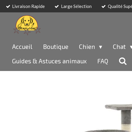
Livraison Rapide
Large Sélection
Qualité Sup
Passer
au
contenu
principal
Accueil
Boutique
Chien
Chat
Guides & Astuces animaux
FAQ