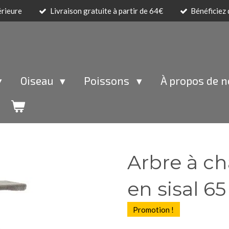
érieure
Livraison gratuite à partir de 64€
Bénéficiez
Oiseau
Poissons
À propos de 
Arbre à cha
en sisal 6
Promotion !