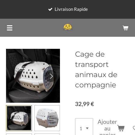
Passer
Livraison Rapide
au
contenu
principal
Cage de
transport
animaux de
compagnie
32,99 €
Ajouter
au
panier