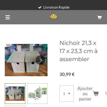
Passer
Livraison Rapide
au
contenu
principal
Nichoir 21,3 x
17 x 23,3 cm à
assembler
30,99 €
Ajouter
au
panier