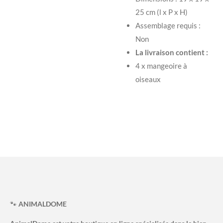
25 cm (l x P x H)
Assemblage requis :
Non
La livraison contient :
4 x mangeoire à
oiseaux
🐾
ANIMALDOME