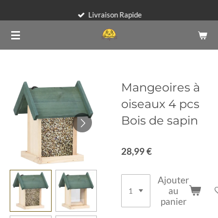
Passer
Livraison Rapide
au
contenu
principal
Mangeoires à
oiseaux 4 pcs
Bois de sapin
28,99 €
Ajouter
au
panier