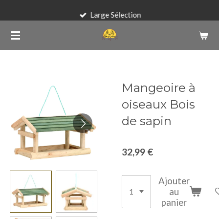
Passer
Large Sélection
au
contenu
principal
Mangeoire à
oiseaux Bois
de sapin
32,99 €
Ajouter
au
panier