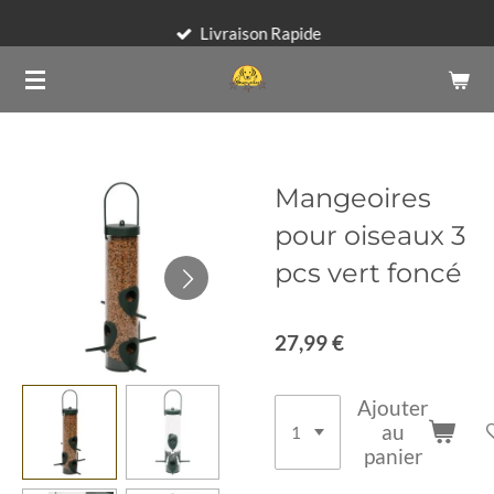
Passer
Livraison Rapide
au
contenu
principal
Mangeoires
pour oiseaux 3
pcs vert foncé
27,99 €
Ajouter
au
panier