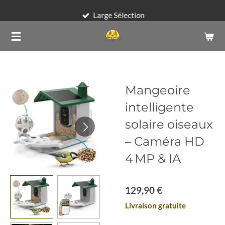
Passer
Large Sélection
au
contenu
principal
Mangeoire
intelligente
solaire oiseaux
– Caméra HD
4 MP & IA
129,90 €
Livraison gratuite