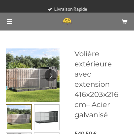
Passer
Livraison Rapide
au
contenu
principal
Volière
extérieure
avec
extension
416x203x216
cm– Acier
galvanisé
540,50 €