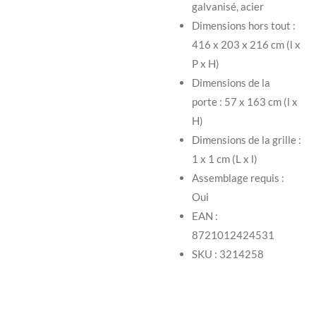
galvanisé, acier
Dimensions hors tout :
416 x 203 x 216 cm (l x
P x H)
Dimensions de la
porte : 57 x 163 cm (l x
H)
Dimensions de la grille :
1 x 1 cm (L x l)
Assemblage requis :
Oui
EAN :
8721012424531
SKU : 3214258