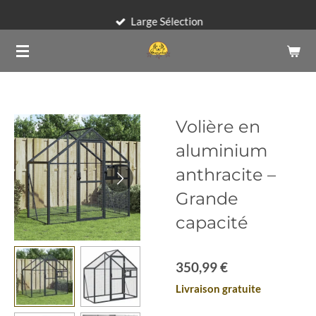
Passer
Large Sélection
au
contenu
principal
Volière en
aluminium
anthracite –
Grande
capacité
350,99 €
Livraison gratuite