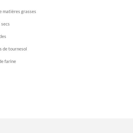
de matières grasses
s secs
ides
s de tournesol
de farine