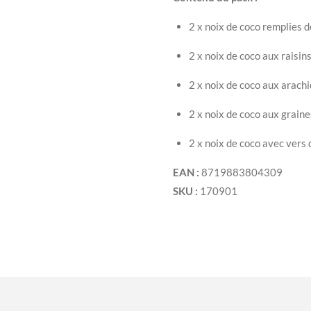
2 x noix de coco remplies 
2 x noix de coco aux raisin
2 x noix de coco aux arach
2 x noix de coco aux graine
2 x noix de coco avec vers 
EAN :
8719883804309
SKU :
170901