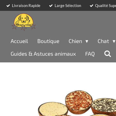
Livraison Rapide
Large Sélection
Qualité Sup
Passer
au
contenu
principal
Accueil
Boutique
Chien
Chat
Guides & Astuces animaux
FAQ