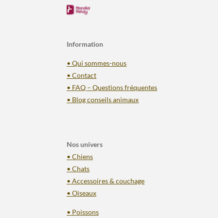
Information
• Qui sommes-nous
• Contact
• FAQ – Questions fréquentes
• Blog conseils animaux
Nos univers
• Chiens
• Chats
• Accessoires & couchage
• Oiseaux
• Poissons