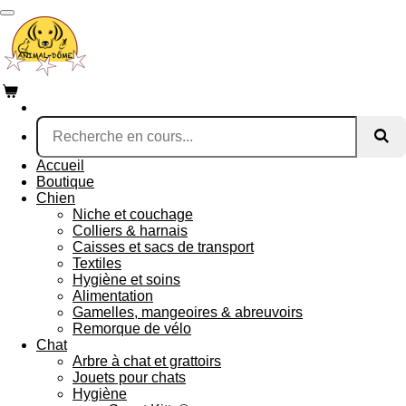
Passer
au
contenu
principal
Accueil
Boutique
Chien
Niche et couchage
Colliers & harnais
Caisses et sacs de transport
Textiles
Hygiène et soins
Alimentation
Gamelles, mangeoires & abreuvoirs
Remorque de vélo
Chat
Arbre à chat et grattoirs
Jouets pour chats
Hygiène