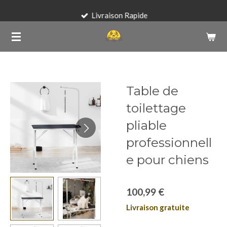
Passer
Livraison Rapide
au
contenu
principal
Table de
toilettage
pliable
professionnell
e pour chiens
100,99 €
Livraison gratuite